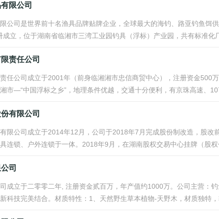
品有限公司
限公司是世界前十名渔具品牌贴牌企业，全球最大的海钓、路亚钓鱼饵供
月注册成立，位于湖南省临湘市三湾工业园钓具（浮标）产业园，共有标准化厂房
有限责任公司
责任公司成立于2001年（前身临湘湘市忠信商贸中心），注册资金50
湘市—“中国浮标之乡”，地理条件优越，交通十分便利，有京珠高速、107
股份有限公司
有限公司成立于2014年12月，公司于2018年7月完成股份制改造，
连锁、户外连锁于一体。2018年9月，在湖南股权交易中心挂牌（股权代码：8
限公司
司成立于二零零二年, 注册资金贰百万，年产值约1000万。公司主营
新科技完美结合。材质特性：1、天然野生草本植物-天野木，材质独特，轻